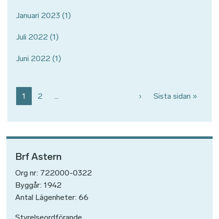
Januari 2023
(1)
Juli 2022
(1)
Juni 2022
(1)
Paginering
Nästa sida
Sista 
1
2
…
›
Sista sidan »
Brf Astern
Org nr: 722000-0322
Byggår: 1942
Antal Lägenheter: 66
Styrelseordförande