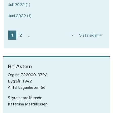
Juli 2022
(1)
Juni 2022
(1)
Paginering
Nästa sida
Sista 
1
2
…
›
Sista sidan »
Brf Astern
Org nr: 722000-0322
Byggår: 1942
Antal Lägenheter: 66
Styrelseordförande
Katariiina Matthiessen