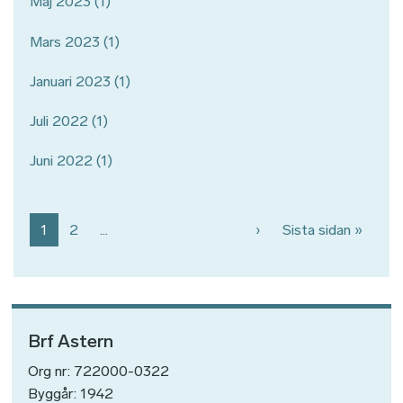
Maj 2023
(1)
Mars 2023
(1)
Januari 2023
(1)
Juli 2022
(1)
Juni 2022
(1)
Paginering
Nästa sida
Sista 
1
2
…
›
Sista sidan »
Brf Astern
Org nr: 722000-0322
Byggår: 1942